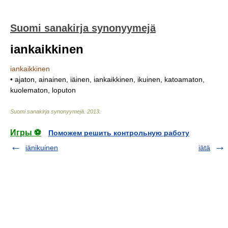
Suomi sanakirja synonyymejä
iankaikkinen
iankaikkinen
• ajaton, ainainen, iäinen, iankaikkinen, ikuinen, katoamaton,
kuolematon, loputon
Suomi sanakirja synonyymejä
.
2013
.
Игры ⚽
Поможем решить контрольную работу
iänikuinen
iätä