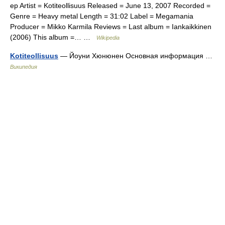
ep Artist = Kotiteollisuus Released = June 13, 2007 Recorded =
Genre = Heavy metal Length = 31:02 Label = Megamania
Producer = Mikko Karmila Reviews = Last album = Iankaikkinen
(2006) This album =… …
Wikipedia
Kotiteollisuus
— Йоуни Хюнюнен Основная информация …
Википедия