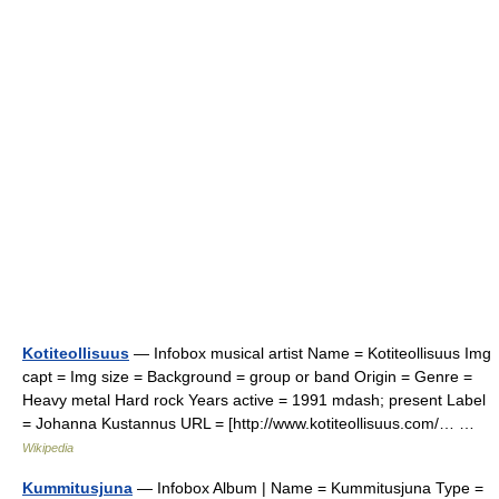
Kotiteollisuus
— Infobox musical artist Name = Kotiteollisuus Img
capt = Img size = Background = group or band Origin = Genre =
Heavy metal Hard rock Years active = 1991 mdash; present Label
= Johanna Kustannus URL = [http://www.kotiteollisuus.com/… …
Wikipedia
Kummitusjuna
— Infobox Album | Name = Kummitusjuna Type =