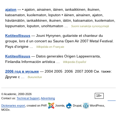
ajaton
— • ajaton, ainainen, iäinen, iankaikkinen, ikuinen,
katoamaton, kuolematon, loputon • iäinen, ainainen, ajaton,
häviämätön, iankaikkinen, ikuinen, iätön, katoamaton, kuolematon,
loppumaton, loputon, unohtumaton …
Suomi sanakirja synonyymejä
Kotiteollisuus
— Jouni Hynynen, guitariste et chanteur du
groupe, lors d un concert au Sauna Open Air 2007 Metal Festival.
Pays d’origine …
Wikipédia en Français
Kotiteollisuus
— Datos generales Origen Lappeenranta,
Finlandia Información artística …
Wikipedia Español
2006 год в музыке
— 2004 2005 2006 2007 2008 См. также:
Другие с …
Википедия
© Academic, 2000-2026
18+
Contact us:
Technical Support
,
Advertising
Dictionaries export
, created on PHP,
Joomla,
Drupal,
WordPress,
MODx.