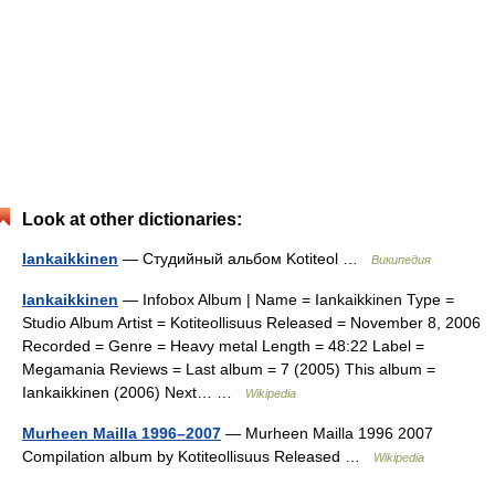
Look at other dictionaries:
Iankaikkinen
— Студийный альбом Kotiteol …
Википедия
Iankaikkinen
— Infobox Album | Name = Iankaikkinen Type =
Studio Album Artist = Kotiteollisuus Released = November 8, 2006
Recorded = Genre = Heavy metal Length = 48:22 Label =
Megamania Reviews = Last album = 7 (2005) This album =
Iankaikkinen (2006) Next… …
Wikipedia
Murheen Mailla 1996–2007
— Murheen Mailla 1996 2007
Compilation album by Kotiteollisuus Released …
Wikipedia