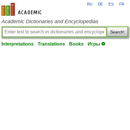
RU
DE
ES
FR
en-academic.com
Academic Dictionaries and Encyclopedias
Search!
Interpretations
Translations
Books
Игры ⚽